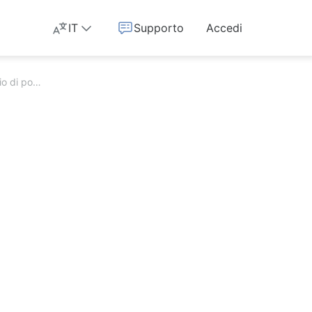
IT
Supporto
Accedi
Cos'è un dominio di posta temporaneo? Posso cambiarlo?