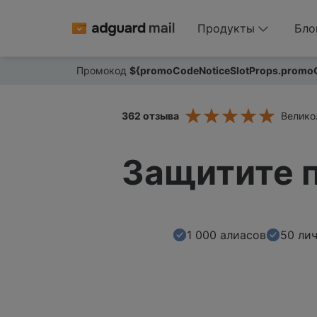
Продукты
Бло
Промокод
${promoCodeNoticeSlotProps.promo
362
отзыва
Велико
Защитите п
1 000
алиасов
50 ли