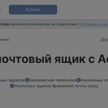
Купить
г
Code}
закончился или никогда не существовал.
Подпишитесь на 
Дос
лепно
очтовый ящик с A
чных адресов
Безлимитная пересылка
Анонимные о
Несколько ящиков Временной почты сразу