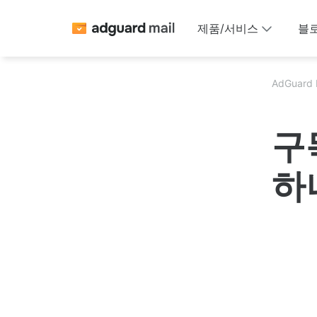
제품/서비스
블
AdGuard 
구
하