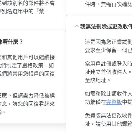
送到該別名的郵件將不會
件時，無需再次確
擊別名選單中的「禁
我無法刪除或更改收
味著什麼？
這是因為您正嘗試刪除
要求至少保留一個
您和其他用戶可以繼續接
當用戶註冊或登入時，A
因此我們制定了嚴格政策：如
址建立首個收件人
我們將禁用您帳戶的回復
至該地址。
如需移除此類收件
反應。但請盡力降低被標
功能僅在
完整版
中
信息，讓您的回復看起來
通。
免費版無法更改收
址，請使用其他郵箱重新