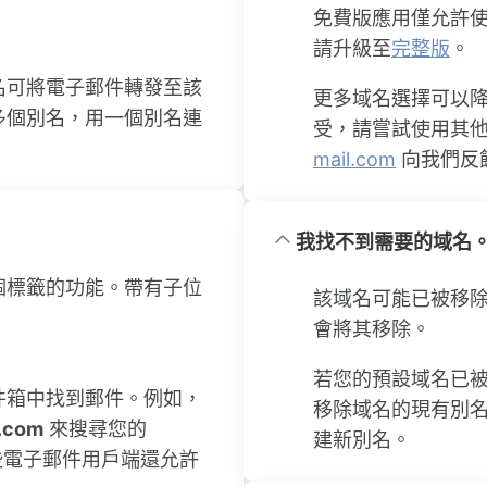
免費版應用僅允許
請升級至
完整版
。
名可將電子郵件轉發至該
更多域名選擇可以
多個別名，用一個別名連
受，請嘗試使用其
mail.com
向我們反
我找不到需要的域名
個標籤的功能。帶有子位
該域名可能已被移
會將其移除。
若您的預設域名已
件箱中找到郵件。例如，
移除域名的現有別
.com
來搜尋您的
建新別名。
些電子郵件用戶端還允許