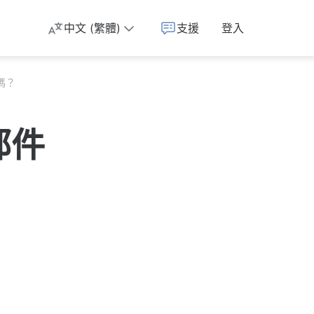
中文 (繁體)
支援
登入
嗎？
郵件