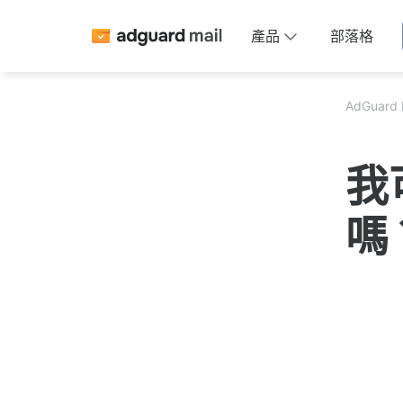
產品
部落格
AdGuard 
我
嗎