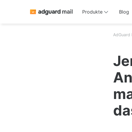
Produkte
Blog
AdGuard 
Je
An
ma
da