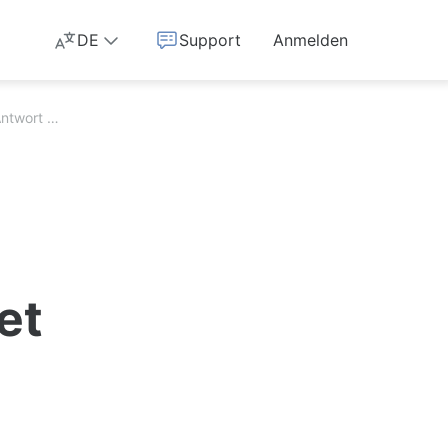
DE
Support
Anmelden
Jemand hat meine Antwort als Spam markiert. Was bedeutet das?
et