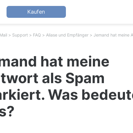
Kaufen
Mail
Support
FAQ
Aliase und Empfänger
mand hat meine
twort als Spam
rkiert. Was bedeut
s?