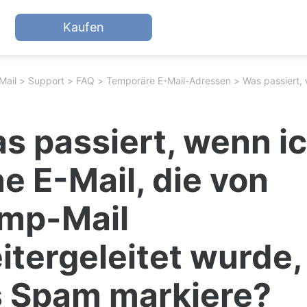
Kaufen
Mail
Support
FAQ
Temporäre E-Mail-Adressen
s passiert, wenn i
ne E-Mail, die von
mp-Mail
itergeleitet wurde,
s Spam markiere?