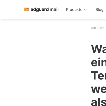
Produkte
Blog
AdGuard 
Wa
ei
Te
we
al