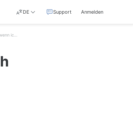
DE
Support
Anmelden
Was passiert, wenn ich eine E-Mail, die von Temp-Mail weitergeleitet wurde, als Spam markiere?
ch