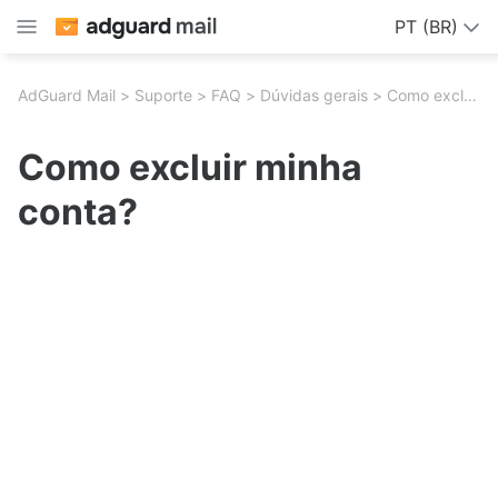
PT (BR)
AdGuard Mail
Suporte
FAQ
Dúvidas gerais
Como excluir minha conta?
Como excluir minha
conta?