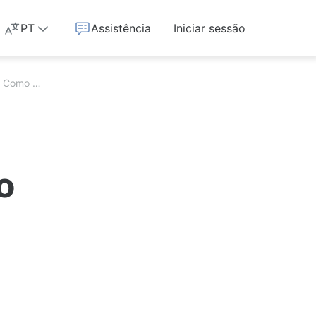
PT
Assistência
Iniciar sessão
Como posso editar, desativar ou eliminar o meu alias?
o