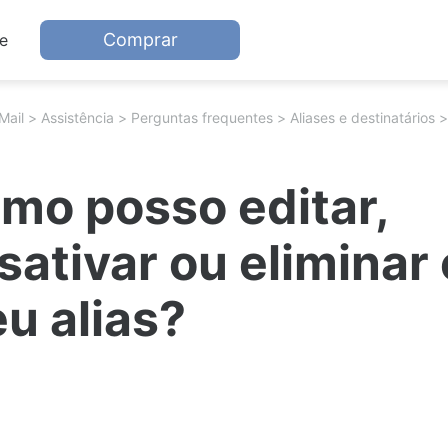
Comprar
e
Mail
Assistência
Perguntas frequentes
Aliases e destinatários
mo posso editar,
sativar ou eliminar 
u alias?