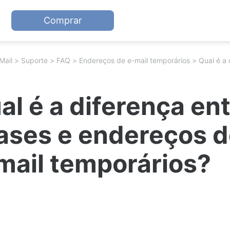
Comprar
Mail
Suporte
FAQ
Endereços de e-mail temporários
al é a diferença en
iases e endereços 
mail temporários?