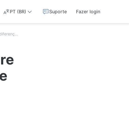
PT (BR)
Suporte
Fazer login
Qual é a diferença entre aliases e endereços de e-mail temporários?
tre
de