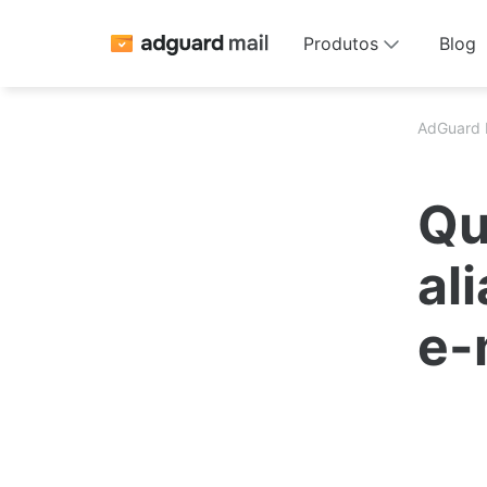
Produtos
Blog
AdGuard 
Qu
al
e-